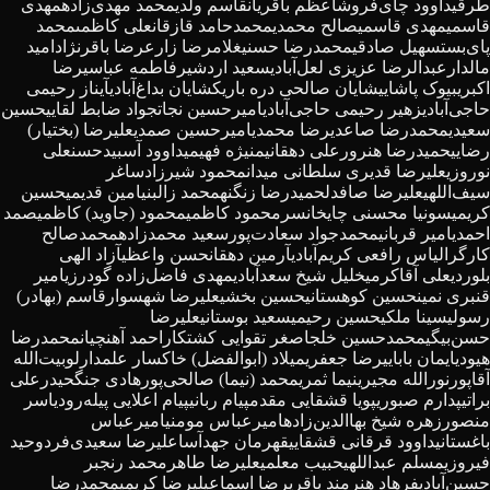
طرقی
داوود چای‌فروش
اعظم باقریان
قاسم ولدی
محمد مهدی‌زاده
مهدی
قاسمی
مهدی قاسمی
صالح محمدی
محمدحامد قازقان
على كاظمى
محمد
پای‌بست
سهیل صادقی
محمدرضا حسنی
غلامرضا زارع
رضا باقرنژاد
امید
مالدار
عبدالرضا عزیزی لعل‌آبادی
سعید اردشیر
فاطمه عباسی
رضا
اکبری
بیوک پاشایی
شایان صالحی دره باریک
شایان بداغ‌آبادی
آیناز رحیمی
حاجی‌آبادی
زهیر رحیمی حاجی‌آبادی
امیرحسین نجات
جواد ضابط لقایی
حسین
سعیدی
محمدرضا صاعدی
رضا محمدی
امیرحسین صمدی
علیرضا (بختیار)
رضایی
حمیدرضا هنرور
علی دهقانی
منیژه فهیمی
داوود آسبید
حسنعلی
نوروزی
علیرضا قدیری سلطانی میدان
محمود شیرزاد
ساغر
سیف‌اللهی
علیرضا صافدل
حمیدرضا زنگنه
محمد زال
بنیامین قدیمی
حسین
کریمی
سونیا محسنی چایخانسر
محمود کاظمی
محمود (جاوید) کاظمی
صمد
احمدی
امیر قربانی
محمدجواد سعادت‌پور
سعید محمدزاده
محمدصالح
کارگر
الیاس رافعی کریم‌آبادی
آرمین دهقان
حسن واعظی
آزاد الهی
بلوردی
علی آقاکرمی
خلیل شیخ سعدآبادی
مهدی فاضل‌زاده گودرزی
امیر
قنبری نمین
حسین کوهستانی
حسین بخشی
علیرضا شهسوار
قاسم (بهادر)
رسولی
سینا ملکی
حسین رحیمی
سعید بوستانی
علیرضا
حسن‌بیگی
محمدحسین خلج
اصغر تقوایی کشتکار
احمد آهنچیان
محمدرضا
هیودی
ایمان بابایی
رضا جعفری
میلاد (ابوالفضل) خاکسار علمدارلو
بیت‌الله
آقاپور
نورالله مجیری
نیما ثمری
محمد (نیما) صالحی‌پور
هادی جنگ
حیدرعلی
براتی
پدارم صبوری
پویا قشقایی مقدم
پیام ربانی
پیام اعلایی پیله‌رود
یاسر
منصور
زهره شیخ بهاالدین‌زاده
امیرعباس مومنی
امیرعباس
باغستانی
داوود قرقانی قشقایی
قهرمان جهدآسا
علیرضا سعیدی‌‌فرد
وحید
فیروزی
مسلم عبداللهی
حبیب معلمی
علیرضا طاهر
محمد رنجبر
حسین‌آبادی
فرهاد هنرمند باقری
رضا اسماعیلی
رضا کریمی
محمدرضا