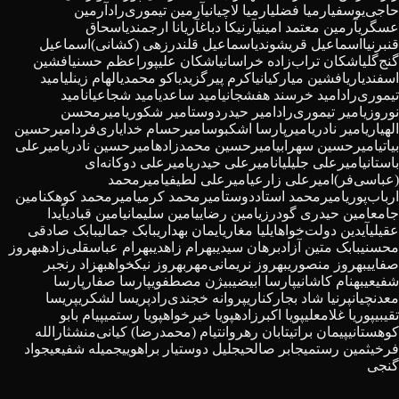
حاجی‌یوسفی
ارمیا فضلی
ارمیا لاچیانی
آرمین تیموری‌راد
آرمین
عسگری
آرمین معتمد امینی
آرنیکا دباغ
آریانا ارجمندی
اسحاق
قنبرنیا
اسماعیل قریشوندی
اسماعیل قلندرزهی (کشانی)
اسماعیل
گنج‌گلی
اشکان تراب‌زاده خراسانی
اشکان علیپور
اعظم حسنی
افشین
اسفندیاری
افشین میارکیانی
اکرم پیرگزی
دیاکو محمدی
الهام زینلی
امید
تیموری‌راد
امید خرسند هفشجانی
امید ساعدی
امید شجاعیان
امید
نوروزی
امیر تیموری‌راد
امیر حیدردوست
امیر شکوری
امیرمحسن
الهیاری
امیر نادری
امیرپارسا اشکبوس
امیرحسام خدایاری‌فرد
امیرحسین
بیاتی
امیرحسین سهرابی
امیرحسین محمدزاده
امیرحسین نادری
امیرعلی
باستانی
امیرعلی جلیلیان
امیرعلی حیدری
امیرعلی دوکانه‌ای
(عباسی‌فر)
امیرعلی زارعی
امیرعلی لطیفی
امیرمحمد
ارباب‌پوری
امیرمحمد استاددوست
امیرمحمد کرمی
امیرمحمد کوهکن
امین
جامع
امین حیدری گودرزی
امین رضایی
امین سلیمانی
امین قبادی
آیدا
عقیلی
آیدین دولت‌خواه
ایلیا مغاری
ایمان بهداری
بابک جمالی
بابک صادقی
محسنی
بابک متین آزاد
برهان سیدی
بهرام زاهدی
بهرام عباسقلی‌زاده
بهروز
صفایی
بهروز منصوری
بهروز نریمانی‌مهر
بهروز نیکخواه
بهزاد رنجبر
شفیعی
بهنام کاشانی
پارسا ابیضی
بیژن مصطفوی
پارسا صفار
پارسا
معدنچیان
پرنیا شاد بجارکناری
پروانه خجندی‌‌راد
پریسا لشکری
پریسا
تقیبی
پوریا غلامعلی
پویا اکبرزاده
پویا خیرخواه
پویا رستمی
پیام بابو
کوهستانی
پیمان براتی
تابان رهروان
تیام (محمدرضا) کیانی‌منش
ثارالله
فرخی
ثمین رستمی
جابر صالحی
جلیل دوستیار براهویی
جمیله شفیعی
جواد
گنجی