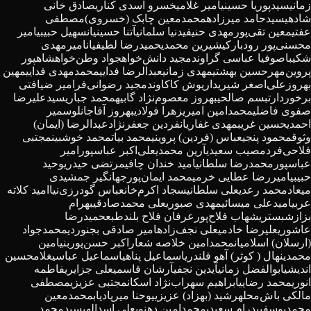
زمانی
سیدپوریا حسینی
امیر غلامی
خسرو اسدی کناری
صادق خانی
شادهی
سیدحامد میرزاده
محمدمعین چابک (خسروی)
مصطفی
عفتی
معین تقی‌پور
مهدی حنیفی
دنیا سلمانی
آتنا حسینیان
سهیل حبیبی
امیر
محسنی‌پور رودبارکی
شیرین محمدی
حمیدرضا لطیفیان
امیرمهدی
شکیبا
صوفیا عباسی گراوند
مجید دانش‌خواه
جواد وطن‌خواه
شاهپور
پروین‌مهر
حسین بهشتی
مهدی زمانی
عبدالرضا فدایی
محمدمهدی فدایی
مهین
بهروز
علی‌اصغر شیری
داریوش کاکاوند
مجید رضوانی‌فر
امیر ضیافتی
برخوردار
تبسم صالحی
بهروز معصوم‌نژاد گابیه
محمد جباری
سیدعلیرضا
صفوی فاضلی
محمدامین امیری
زهرا فولادی
بهروز آقاجانلو
سمیر
احمدی
حسین غریب
مهدی غفاریان
فردین جعفرنژاد
عبدالرضا (ایمان)
وثوق
محمود پنجی
عباس (فردین) پروینی
محمد بیات
محمد خوشبین
مجتبی
فلاحی‌فرد
مصیب سعیدی
آرین محمدی
علی‌اکبر عباسپور
امیر
عباسپور
محمدرضا سلطانی
امید خندان چافی
مرتضی حیدری
وحید
حبیبی
امیررضا عطایی خرمی
محمد ایمان‌پور
جهانگیر جمشیدی
میعاد
محمد رعدی
علی سلطانی
سجاد اکرم‌خان
عباس گودرزی‌نیا
امید کلاته
عربی
امیدعلی میسائی
مهدی صبوری
علی محمدصادقی
بهرام
بزازشبستری
شهاب فلاح‌پور
عرفان فلاح بلندطبع
حمیدرضا
عاشوری
علیرضا خادمی
علی نجف‌زاده
امیر صادقی بجنوردی
محمدجواد
(ارسلان) اسلامیان
محمدامین خلاصه شعار
اکبر حسن‌پور
بنیامین
محمدی
نهال ( کوثر) آهو قلندری
اسماعیل پناهی
اسماعیل عباسی
غلامحسین
اندیشی
ابوالفضل زمانی
آیدین نجفی
آرشان قاسمی
علی جزایری
فاطمه
انوری
محمد رضایی
ابراهیم سهراب‌نژاد اسکان
مجتبی عزیزی
مصطفی
مالکی باش‌محله
رشید (بهزاد) عزیزی
یوحنا میرپادیاب
محمدمعین
محمدیوسفی
پدرام سعیدی
محمدامین دهنوی
علی اسدالهی
سیدمحمد