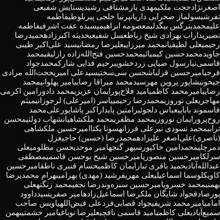
اصغرنژاد
حجت ملکی
مهدی یارمشتاقی رشیدی
ستایش شفیعی
تفرشی
سولماز صحرایی داریان
پرنیا خلجی پیربلوطی
فاطمه
علیمحمدی
نرگس بیگدلی
معصومه ابراهیمی
سیده عفت اشرفی
فاطمه
نصیری
داراب بهزادی شیخ رباط
عسل شفیعی
حدیثه اکبرزاده
حمیدرضا
رحیمی
علی لطیفیان
محمد میرزایی
علیرضا رمضانی
سید علی‌اکبر طیبی
جاوید
محمدحسین کیمیائی
محمدحسين فتح‌الله‌زاده رازلیقی
محمد
قاسمی‌نیا
رسول ضیایی زردخشویی
رحیم فدایی شارک
محمدجواد
فرجی
امیرحسین قزلباش
حسن سی‌سختی
سیدعلی امیری
حجت‌الله مرادی
جیحونی
شاپور پروین مهر
سیدمحمد میراقا رضایی
امیر پهلوانی
محمد
رضایی
امیرمحمد کاظمی
امید فلاح‌پور
ایمان عزیزی
محمد دادور
امین اکرمی
مهاجری
علی نوروزی
محمدرضا رحیمی
یاسر (امیرعلی) لرجوزانی
میثم
قاسموند بابایی
عباس دلجوئی
رامتین پایدار
اکبر پاشاپور
علی‌محمد
روح‌پرور
ایمان نوروزی
محمد مظفری
محمد ملکشاهیان
شهاب دولتی
محسن
ترابی
محمد نسودی نیر
علی فرزانه
سونا یکتا
امیرحسین ملکشاهی
(ناصری)
علی‌اصغر علیزاده
محمدرضا (حسین) حاجی
غزل
دمرچلی
محمدامین خاکپور
سپهر گنجه
امیر موحدی
حسن مظلومی
علی
سرلک
امیرحسین منصوری
امیرحسین شیخ بو
حسن قاسمی
مصطفی
عبدالله‌آبادی
حمید باقری تبار
ایمان کاظمی
حسام قنبری ناطق
امیرحسین
کاویکلو
سما اسماعیلی
علی مهری
فرشید (مهدی) بهرامی
بهرام محمدی
رضا
بهمنی
محمد خسروی
امیرحسین سبزه‌وند
رضا نجفی
محمد زنگنه
علی
پورصادق
جواد شایگان ملک
رضا اسماعیل‌زاده
امیر صفری
سیدداوود
امامی
امیرمحمد شریفی
جواد قصابی‌فرد
علی فیض‌اللهی
اویس صاحب
سمیع‌آبادی
علی کاظمی
امید قاسمی نافچی
علیرضا نوباغی
امیر حشمتی
بهمن