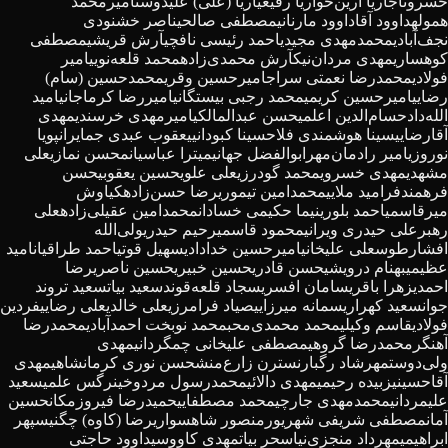
خسروتاج
آریا آرین‌خو
آریا رفیعی
آریا (علی) علیدوست
امیرمحمد
هموله
داوود آقاداوود مارنانی
مصطفی صالحی
ناصر خشنودی
نجف‌آبادی
محمدمهدی مجیدی
احمد رئیسی نافچی
آرش قریشی
مصطفی
کوهساری
مهدی مردان‌نیک
آرش محمدی‌زاده
محمد قلعه‌نویی
امیر
فولادی
محمدرضا نعمتی سراج
امیرحسین وقری
محمدحسین (سام)
رضایی
امیرحسین کریمی
محمد رجبی بیستگانی
امیررضا کرماجانی
امید
الله‌داد
حسام‌الدین اعلمی
حسن عبدالمالکی
امیرمهدی خرسندی
مهدی
آقارضایی
سینا هوشمندی فلاح
سینا کبودانی
یعقوب عبدی جمایران
پویا
نوروزی
امیر رادمان‌مهر
ابوالفضل جهانی
میترا عباسیان
محسن نمازی
علی
مشهدی
مهدی خسروی
محمد گودرزی
علی علوی
حسین یعقوبی
حسن
فرهمندفر
امید ملایی
محمدامین تیموری
رضا حسن‌زاده
کیاوش
میرقاسمی
احمد بلوری
نیما حکیمی خسادان
محمدامین عقیلی‌زاده
علی
رهبر
علی حیدری ویرانی
محمود قاسمی
رحیم حیدری
ولی‌الله
افشارطوس
علی علیخانی
امیرحسین خدادادی
سهیل قوتی
احمد طراقیان
امید
عظیمی
بهنام درویشی
حسن قادری
حسین خبیری
حسین ناصری
رضا
احمدی
زهرا باقری
سامان افسری
سجاد قلعه‌قوند
سعید بیات
سعید تروند
جوان
سعید کهراری
سمانه میرزایی
صیاد فرامرزی
علی خالدی
علی رضایی
فردین
فولادی
قاسم وکیلی
محمد محمدی‌محب
محمد نوبخت احمدآبادی
محمدرضا
آهنگر
محمدرضا گروهی
مصطفی علیخانی چمگردانی
مهدی
ولی‌دوست
مهرشاد رگبار
نسترن زارع‌منش
حسن نوری کرمانشاهی
مهدی
آقاحسینی
زبیده رحیمی
مهدی دالائی
محمدرسول مردوخی
نرگس علمی
سعید
علیمردانی
محمدمهدی جارچی
محمد مصطفایی
حمیدرضا فیروزمکان
حسین
آمان
مصطفی شریفی شهریور
منصور شاهسواری
رضا (کاوه) چگنی
سپهر
ابراهیمی
مهرداد منجزی‌نیا
سحر بیات
مهدی کاووسی
داوود حاجتی