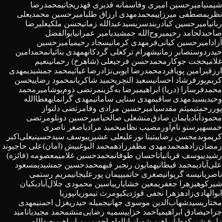
شیمنی
امیرحسین امیری وفا
سمانه قدیری قهدریجانی
محمدرضا
نظری
مصطفی میرزایی
محمدمهدی ارزاق طلب
امیرحسین محمدی
علی
ربانی
امیرحسین کیادربندسری
سیدعبدالله زمانی
حسن ملکی
علیرضا
صاحبدل
حامد رحیمی
روح‌الله جمشیدی
امیر عمرانی
ابوالفضل
آزاد
امیرحسین کیانی‌فر
مهدی کرمانی
سجاد رحیمی
اميرحسين
حيدردوست
صابر زمانی
شهرام ترک
علی گردکانه
مهدی بنائیان
محمدامین
غلامی
حجت جوکار
محمدحسن فرجی
علی (شاهرخ) رحمانی
نعیم
ارزقی
رامین پویافرد
محمدرضا ایوبی‌نژاد
رضا غياثی
محمد جمشیدی
مهدی
کريم‌پور
فرشاد احسانی
سعید النچری
حمید شاکریان
محمود رضایی
حسن
محمدفر
سارا (دریا) ابراهیمی
رضا به‌گزین
مرتضی ذوم‌پوش
امیرمحمد
وحیدی
سیدمهدی ساقی
مهدی سنایی سامانی
مهدی گرانمایه
عطاالله
پوررحمتی
میثم مقدسی
امیرحسین مرادی وفا
مرتضی دلنواز
محمودآبادی
ایمان صادق‌منش
علی صالحی
امیرحسین دونلو
مرتضی
خمسه
پرستو نام‌آور
مصیب نظامی
حمید مرادی
اصغر ناصری
کریموند
محسن رضایی
تینا نورعلی
علی عشیری
یوسف سیدحسینی
علی‌اکبر
رمضان‌زاده
محمدمهدی مظفرزاده
محمد البوغبیش (امان)
علی حاجیوند
رشیدی
یوسف قربانیان
احسان طوفان
محمدحسین غلامی
معصومه (فائزه)
علی‌آبادی
محمد قیطانی
همایون رنجبر قبه
محمدحسین جمشیدی
مسعود
ناصری
انیسه گریوانی
صغری حاتمی
پیمان پورعلیجانی
مریم رستمی
شیرکوهی
زهرا جعفری
معین خشایاری
یاسین محمودی جلال‌آبادی
کیان
ابوالهادی‌زاده
زهرا نجفی قوژدی
کیومرث تیموریان
پوریا
مختاری
سیدشهاب‌الدین موسوی جهانی
جمیله حیدری
غزل احمنی
مهدی
جراحی
صادق ابراهیمی
احمد خزایی
سمیه رضایی‌منش
محمد مجیدیان
امید
زارع شیرکده‌ای
ابراهیم شهبازیان
الهام احدی
مریم ابراهیمی
عبدالله