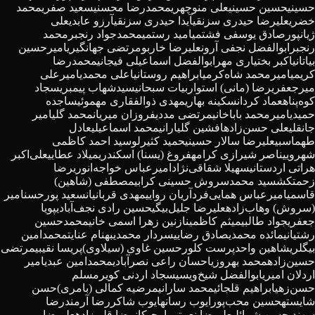
حسینی
حسین حسینی
علی منوچهری
محمدرضا محسنی
سعید صفری
محمد
خضری
علیرضا حیدری سزنقی
آیدا حیدری سزنقی
آرزو عابدی
علی
ژیانپور
صادق یوسفی فشتمی
امید رستمی
محمدجواد رنجبر
محمد
رنجبر
ابوالفضل نجفی آرون
علیرضا خاربو
مرتضی جهانگیری
امیرحسین
بیاتانی
اکبر بختیاری مهر
ابوالفضل اسماعیلی فیجانی
محمدرضا
کریمی
امیرمحمد شاه‌کرمی
ابراهیم روستانیا
علی محمدی
امیرعلی
میرجعفری
رضا (مانی) استوار
بیات سبحانی
سیدشهاب پیمبری
سجاد
کوه‌پناه
عماد کردان
سکینه بهاری
مهدی ذوالفقاری مهموئی
ساجده
حمیدی
امیرمحمد باباخانی
مرتضی مددی
فروزان میریان
محمد گلی
امیر
جانقلی
علی حسن‌زاده
افشین گلیارانی
محمد اسماعیلی
عادل
طهماسبی
علیرضا سالار حسینی
حمید کثیرلو
سید احمد کاظمی
شهرویی
ناصر شیرازی کرامه
فروغ (یسنا) اسکندری
میلاد عطایی
علی‌اکبر
هراتی اردستانی
سهیلا شقاقی‌نژاد
امیرعباس خواجه‌انوری
رضا
زحمتکش
سید محمدسروش حسینی کرابی
مصطفی (شاهین)
قاسمی
امیرعباس همایی‌فرد
آریان روایی
مهدی قربانیان
سعید پورحسن
امیر
(سروش) وهاب‌زاده
علیرضا جلیل‌بیگی
حسین رادی نجف‌آبادی
پویا
جعفری
جواد طالبی
میثم کاظمی
نازنین زهرا اسمی خانی
محمدحسین
رشتیانی
مائده محمدی
صادق رضایی
سردار محمدی
بهنام عنایت
محمدامین
بیگلری
شاهین واحدپرست کلور
حسین غاوی (سیلاوی)
پریسا نقیبی
مرتضی
حسین‌زاده
محمد بهروزی
احسان راعی نصرآبادی
محمدامین عبدی
امیر
اردلان امیری
ابوالفضل شیخ‌ویسی
سجاد اردنی کویر
مسلم
حسن‌زهی
ابراهیم قلجائی
محمد سارانی
مرضیه کمالی (بامری)
حسن
شایسته
حسین محب‌پور
ایوب رسانه
ایوب شاکر
رضا آرمند
رضا
سهندی
حسن شمائلی
علیرضا نعمتی اوچیکان
رضا قلی‌زاده
علیرضا