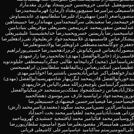
موسوی
عقیل عباسی خروی
حسین خیبری
سجاد بهادری مقدم
آراد
قاسمی
علی بیرامی
رضا سمیع‌پور
مقداد (آرمان) قهرمانی
محمدرضا
منصوری
اصغر (امیر) سهیلی‌نژاد
علیرضا سلطانی
مهدی عابدی
سیاوش
فرخی
محمدرضا سعیدی
علی سرائی
محمدامین مهماندار
رضا حبیبی
شاهین
عبدلی
معین سقوری
محمد عزیزی
معین بصیری
علی موقری
علی بنیادی
امین
عباسی
حمیدرضا یاری
متین خسروی
حمیدرضا خدابخشی
سینا علیشیری
علی
پیشکار
عباس قاسمی
مهدی غلامی
محمدجواد عربعلی
جواد نقی‌زاده
علیرضا
جعفری چوگان
محمدمصطفی غراوی
علیرضا پولادستون
علیرضا
منصورآبادی
عباس قنبری
کیانوش کرم‌زاده
حمیدرضا حسینی‌پور
ابراهیم
قاسمی‌نژاد (خانی)
ابوالفضل (مهدی) نجات
حمیدرضا زارع
مهدی
نفری
اسماعیل (مجید) گردانی
حامد طالبی چمگردانی
مصطفی جلیلوند
نوید
عظیمی
امین اسکندری
عباس زینالی
فاطمه سلطانی
بیژن ابراهیمی
حسن
دیدارخواه
علی‌اکبر عباس‌آبادی
حسین باشتنی
رضا اخوان
امیرمهدی
بیدخوری
ابوالفضل قادری
محمد لنگری
بهار شاه‌مهری
سیدابوالفضل (مهدی)
شمشیرگران
بنیامین بلوچی
عزیزالله منفرد
الیاس فرخاری
مهدی
جلال‌آبادی
عباس زحمتکش
جواد مملکت‌پرست
محمد خرمبکی
ابوالفضل
نوروزی
محمدجواد ترابیان
سیدعارف میرموسوی دهشال
حمید
فیضی
احمدرضا فیضی
امیرحسین فیضی
هادی حسینی
علیرضا
سیدی
ناصرالدین نصیری
امیرمحمد سگوند (معتمدی)
امیرمحمد (آرش)
یزدانی همت‌آبادی
امیرمحمد لطفی
امیرمحمد بخت احمدآباد
گروسی
امیرمحمد قنائی
امیر محمد ایاقت
مجید جمشیدی گهرویی
احمد
قاسمی همامی
سالار مقصودی
علیرضا شیخ امامی
نوید سلطان‌پور
رضا
علی‌المومنی
رستم ساکت
امید عباسی
امیرعلی کاشی
علی قربانی