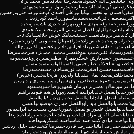
ولی بیاتی
نصرت‌الله عیسوند
محمدرضا صادقی
امین محمد براتی
دهکردی
علی کریمی
اشکان بَستار
محمدرسول زلفی
محمدمهدی
صفری
احسان ابوالحسن بیگی
امیرعلی احمدی کوهبنانی
رضا قلی‌پور
حسین
اکبری
مصطفی قربانی
سیدسعید هاشم‌‌ورزی
احمد گودرزی
علی
پوراصغر
احمد رفعت
مهدی ساوری
مهرداد حیدری باشسیز
محمد
عباسیان
علی قزلقی
ابوالفضل سلیمانی الموتی
محمد ملامحمدی
اردکانی
امیر برومند
نعمت حسینی
سیامک خوش‌اخلاق
سیامک ناجی
رنجبران‌پور
محمد عباس‌زاده
عذرا (مهناز) معصومی گودرزی
حمیدرضا
شاهین
مهرداد دانه‌پاش
مهرداد افزا
مهرداد زارع
حسین اکبری
روح‌الله
منصوری
سجاد قنبری
حبیب سوخته‌سرایی
حمید احمدنژاد سرحمامی
رضا
حبیبی
صفورا جعفری
آرش عسگری
مهران مظفری
متین پرویزی
معصومه
حافظی
بهرام اخلاقی
رضا رحمتی پاک
سینا لواسانی
سید مسلم
فاطمی
محمدحسین اصغری
محمد نورس
ماهان حقیقی
حمیدرضا
محمدطاهری
محمد ایمان بیدی
ایلیا ولی‌پور اهرنجانی
حسن (عباس)
اکبرپور
پوریا حمزه‌ای
مصطفی نوری شیرازی
امیر ستاری راد
آرمین
دادفر
امیرسالار بهمنی‌نژاد
پژمان شهپیری
رضا قنبری
مسعود
بلورچی
ابوالفضل خالدی
ابراهیم احمدیان‌پور
ابراهیم قیومی
ابراهیم
یوسفی
ابوالفضل بابانژاد
ابوالفضل بختیاری دورکی
ابوالفضل
بیک‌محمدی
ابوالفضل پایدار
ابوالفضل حیدری موصلو
ابوالفضل
دهقانی
ابوالفضل علیپور
ابوالفضل یغموری
اجمین مسیحی
احد ابراهیم‌پور
عبدلی
احسان اکبری مرادآبادی
احسان عابدینی
احمد خسروانی
احمدرضا
امامی
احمد عبادی کمند
احمد عباسی
احمد عسگری
سیداحمد
هاشمی
احمدرضا امانی
احمدرضا قادری
احمدرضا گلخنی
احمد جلیل
اردشیر
زارعی
آرش حسنی
ارشاد شهبازی میناآباد
آرمان پوردلجو
آرمان