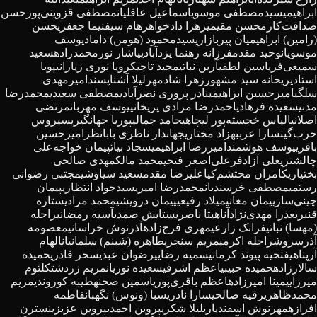
ابراهیمی
سیدمصطفی موسوی
اسماعیل عاقلیان
مصطفی قزوینی‌پور
حسن
صداقت‌کار
محسن مقیمی
زهرا دادخواه
رهام سیف
نیما جعفری
حسن
(رامین) ابراهیمیان پیربازاری
سیدمحمود (هومن) داماد
یوسف
موسویان
وحید مقدم
فرزانه رهنما یزدآبادی
یاشار نورمحمدزاده
سعید
سمیعی‌فر
یاسین لطفی
آرین نباتی
مجید تاجیک
رویا نوری زیارانی
پویا
استادی
ریحانه سید مشهور
زهرا شادمهر
لیلا آشناپسند
امیرمهدی
سلگی
امیرحسین ابراهیمی
نادر پروری نصرآبادی
مصطفی سعیدی
محمدرضا
مدنی
سعیده فرهادی
احمدرضا مرادی پریخانی
یوسف مهربان
مرتضی
اصلانی
الیاس خجسته‌پور لیچاهی
حامد جمالی
پوریا جهانگیری
سیروس
حرب‌گین
سارا عرب
بهزاد مختاری
جهاندار ناظری بابانظر
امیرحسین
باقری
یوسف هوشمند
امیررضا ابراهیمی
سجاد بیات
پیمان خواجه‌علی
چالشتری
علی آزادفر
علی‌اصغر فتحی
محمد مالک
مهدی صالحی
بختیاری
کامران محتشم‌کیا
علیرضا مقدم
سعید سیاوشی
مجتبی رضوانی
رستمی
مصطفی خرسندیان
محمدرضا امیری
سیدجواد انتظاری
پیمان
چینی‌ساز
پیمان مغانی
میلاد رفیعی
پیمان درویشی
محمد مرادی
ستاره
قنبری
عذرا مهدی‌نژاد
آناهیتا ناصری
ستایش صمدی
آسیه رمضانی
راحله
(مهسا) نباتی
فرانک زارعی
مهری فرج‌زاده
آذرنوش خراسانی
معصومه
آذرسروش
راحله اکرمی
مریم سنجری
طاهره (شبنم) سلمانیان
الهام
آرپناهی
فتحیه پیوند کرمانی
سمیه رضایی
رضوان عبدی
سحر قادری
حمیده
سالارزاده
حمیده حبیبی
اعظم اشرفی
سعیده نوریان
مریم زردشت
کلثوم
میرزایی
مینا امیرزاده
اعظم باقری‌پور
یاسمین صحنه
طیبه کوروندی
مریم
محمدظاهری
رقیه صالحی
سارا نادری
سبا (ونوس) نگهبان
فاطمه
افرازه
مهرنوش اسفندیاری
لیلا شکری
پروین احمدی
پروین عزیزی
نسترن