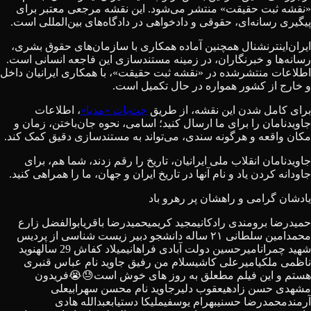
«نقشه ثبت حقیقت» منتشر می‌شود. این نقشه مرجعی معتبر برای
پیگیری رسانه‌ای، حقوقی و دادخواهی در دادگاه‌های بین‌المللی است.
ایران‌اینترنشنال همچنین آماده همکاری با سازمان‌های حقوق بشری،
رسانه‌ها و خبرنگاران، در زمینه مستندسازی این فاجعه انسانی است.
اطلاعات منتشرشده در «نقشه ثبت حقیقت»، با همکاری ایرانیان داخل
و خارج از کشور همواره در حال تکمیل است.
برای کامل شدن این نقشه، از طریق
چت‌بات «مدیا»
، اطلاعات
جاویدنامان را برای ما ارسال کنید؛ اسامی، نحوه جان‌باختن، زمان و
مکان واقعه و هرگونه سندی، می‌تواند به مستندسازی دقیق کمک کند.
جاویدنامان انقلاب ملی ایرانیان، تاریخ را رقم زدند، شما هم، برای
جاودانه کردن یاد و نام آنها در تاریخ ایران و جهان، ما را همراهی کنید.
یادشان گرامی و راهشان پر رهرو باد
حمیدرضا برومندی رادکانی
مجید کریمی
حمیدرضا باقری
ابوالفضل زارع
محمدامین سلطانی ۲۱ ساله دانشجو دبیر زیست شناسی از پردیس
شهید چمران
امیرحسین دولت آبادی فراهانی
میلاد کفاش 29 ساله
نوید
ناظمی ملکی
امیرعلی کاشی
سلام من رفیق جاوید نام عباس قنبری
هستم و این فیلم مطعلق به روز های خوش است😓😭
فریدون
مشهدی حسن زاده
یعقوب دلیر
جاوید نام محسن سهرابی
علی
آرمند
محمدرضا حسنی
بهرام یوسفی
ملیکا دستیاب
عبدالله هادی