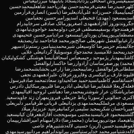
سمیعی
سروش اسحاقی یزدآبادی
سجاد بابایی
هلنا میرزایی
عباس
کلهر
حمیدرضا معینی‌فر
محمدحسن بهادری
احمد شاهعلی
محمدحسین
کیمیایی
میلاد حسن‌زاده علی‌آبادی
علیرضا (یاسین) انصاری‌فر
آرمین
اسدی
مسعود (مهدی) فتحی
علی اسدپور
امیرحسین نجفی
امین
جگروند
نوروز آقازاده
مهدی اصغرپور
مالک صادقی سرخاب
پدرام
فرهمند
جواد یوسفی
مصطفی فرجی دولو
محمد خواجوی‌نیا
مهدی
مصطفایی‌پور
پیمان پورداورانی
مسعود مرادی
امیرحسین فتحی
مهدی
زارعی
ابوالفضل شهری
علی صالح‌پور
محمد فتاح
احمد نیازی
صدیقه
جلالی
میثم حزینی
رضا کاوسی
علی شیرمحمدی
بنیامین رستم‌نژاد
سپهر
حیدری
محمد غلامی
سید محمدجواد موسوی
لیلا گردانی
علی علایی
کاشانی
مهدیار پژم
وحید رحیمی
عباس اسحاقی
آنیسا هوشنگی کشکولی
کیان
(محمد) پورصفر
ساسان آزادوار
رضا خاکسار
ابوالفضل
سلطانی‌فر
ابوالفضل رضایی
محمدرضا زارعی بخشایش
محمدرضا
قلیوند
عارف براتی
کسری وفاپرور
عرفان علیزاده
مهدی نجفی
احسان
قاسم کاظمیان
سیدحمید صالحی
داود سعادت
محمد صادقی
رسول
فعله‌گری
علا قشقایی
رضا غیاثی
علی اباذری
رضا قلی‌پور
میکائیل دادرس
صابری
اشکان عرار شوشتری
محمدرضا دهباشی لر
وحید اقبالی
مهدی
اکبری جمالویی لر
سورنا رباط جزی
علی فیروزی
مهران زند جاوید
سعید
مسعودی مرغملکی
محمدمهدی یزدانی
علی قربانی طرفی
امیر دلبری
علی
امیری
احسان شکری
مجید سلیمی ترکمانی
فرشید عزیزتبار
میلاد
گلشنی
محمود قربانی
سیدمجتبی موسوی
حجت آقازاده
عرفان کیانی
سعید
پناهی
عماد مودتی‌پور
سامان (محمدرضا) دلارام
بهنام امیرافشاری
پیمان
لفوطی
سیدحسین (آرین) حسینی لاله‌دشتی
پرهام عاصی
لاله‌دشتی
امیرمحمد خداپرست
یاسین بیرانوند
ابراهیم مردانپور
سیدمهدی