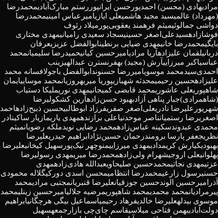
مرادی
هادی (محسن) احمدپور
حسن ایرانپور
رستم مبارک‌آبادی
محمدرضا
(مهرداد) عالمی
سید مجید هاشمی
علی ایازی
امیرعباس امینی
محمدرضا
دواشی جمالوئی
میثم فرهمند یعقوبی‌پور
میلاد رئوف
فوشازاده
سیدعلی‌اصغر حسینی
سجاد سعیدی رامیانی
مهدی مختاری
بایگی
محمدرضا خانی
مهدی ضیایی برنطین
ابوالفضل عزیزی
عرفان
دربانی
لقمان علیزاده
آریا مرادی
امیرحسین کیانی
حمیدرضا سلیمیان
محمد
عباسی
اکبر میرزایی
آرش (مجید) بهفر
نسترن عبدالهی
زینب
احمدی‌
سیدمحمد موسوی
امیررضا حسنوند
ابوالفضل باجول
افسانه محمد
علیزاده
حسین رحیمی
محدثه شهبازی
پوریا میربهروزیان
محمد موسایی
ایمان
شاهپوری
علی عاشوری
محمد قابضی کمیجانی
مهدی نوری
ملیکا دستیاب
(شاهمرادی)
جبار پناهی آزاد
بهبود حسن‌زاده
آرین کشکولی
رضا
شهریور
علیرضا نادری
علی‌اصغر صفری
فرزاد ابوطالبی
حسین ذبیح‌زاده
احمد
اصغری
رضا رستمیان
ناصر موحدنیا
علی برازنده
مهدی یاری
مازیار ساکی
نادر
محمدی عبدوند
سکینه عباس‌زاده
محمد رضایی نوید
ملکه رضویان
میثم
نظری
جعفر پارسا برومند
رحمان حسین‌نژاد
ابراهیم حیدری
علیرضا
بهبودی
کیارش کریمدادی
مهدی میرزایی
منوچهر نیک‌پور
سهیل کیخانی
علیرضا
پهلوانی
علی اروجی
شهرام ولی‌زاده
محمدرضا میری
مهدی رسولی
رضا
عزتی
مهدی نجاتی
محمدحسین صلیحاوی
عبدالله هادی‌زاده
مهدی
حسنی
رسول زارعی
محمدرضا انتظامی
محسن اسدی دورکی
گلاله محمودی
آذر
امیرحسین الوند
حسین جوزقیان
علیرضا قنبریان
مجتبی مرادی
محمد
پیرمرادیان
محمد محمدی
محمد شاهپوری
مرضیه جلالی
امیرحسین زینلی
محمد
موسوی بیدله
علیرضا خالدی
فرهاد رحیمی
اسماعیل بیگی هرچگانی
ابراهیم
دولت‌آبادی
بهمن فتاحی میلاسی
قاسم چای‌چی بازارجمعه
سهیل