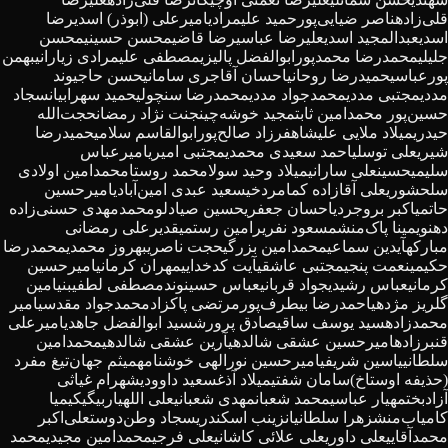
قلی‌زاده
ناصر ضیایی‌پور
حمید علیمرادی
امیرعلی (ابوذر) اسدی
رضا
اسدی
عبدالمجید اسدی
علیرضا عباسی
رضا قاضی
محسن حسینی
محسن
جلیلی
محمدرضا محمدپور
ابوالفضل پالیزی
مصطفی علیمرادی زیارانی
بهمن
پورعباسی
حمیدرضا روحانی
احسان آقاجری سامانی
حسن حاجیوند
مددی
مجتبی مددی
محمدجواد مددی
محمدرضا سنچولی
حمید سهرابیان
سجاد
حسین‌پور
محمدامین ثابت
مجید خوشه‌چین
جنت‌ نژاد رمضان
حجت‌الله
حیدری
میلاد ملایی علیشاه
فرزاد صالح‌پور
ابوالقاسم سلامی
حمیدرضا
شیری
علی توسلی
احمد سعیدی محمدی
مجتبی امیری
امیرعباس
سلیمی
حسینعلی سارانی
میلاد وحید سولا
محمد روستا
محمدامین اولادی
سلحشوری
علی آقازاده کمامردخی
سعید عبدی امین‌آبادی
امیرحسین
حاتمی
اکبر بروجردی
احسان جعفری
حسین صیادلو
محمدمهدی حسنی‌زاده
دهنوی
مینا پاک‌منش
مسعود نفری
رامین رستمی
قدیرعلی رمضانی
مبارکه
آیدین سماعی
محمدامین بزرگی
حجت ناصری
بهروز محمدی
محمدرضا
حکیمی
نعمت پنجی
مجتبی عاشقی
آیت کدخدایی
مهران کرمانی
امیرحسین
کرمانی
عباس رشیدی
جواد قربانی
عباس حسینوند
مصطفی لطفی
بنیامین
گلریز مژدهی
احمدرضا بیطرف‌پور
مرتضی پاکزاد
محمدجواد مقدسی
امیر
محمدزاده
سید یوسف ساقی
صادق پرورش
سید ابوالفضل جاهدی
امیرعلی
قنبرزاده
امیرحسین عشقی شالدهی
آرین عشقی شالدهی
محمدامین
سلطانی
یاسین شریفی
امیرحسین نورالهی خوشنامه
میثم جهان‌تیغ مفرد
(حذیفه اوستاخ)
سامان شفتی
میلاد آذغ
سعید داوودی
شهرام غیاثی
آزادبخت
مهیار عباسی
محمد شعبان
مهدی شعبانی
علی‌ اللهیاربیگی
کیمیا
کامیاب‌منش
زهرا سلطانیان
زینب اسکندری
سجاد وطن‌دوست
علی‌اکبر
محمدآقایی
علی داوری
علی علائی کاشانی
علی فرجی
محمدامین مجیدی
محمد