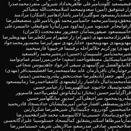
فیضی
سعید کلوندی
امیرعلی طاهری
خداداد شیروانی منفرد
محمدصدرا
زارعین
توفیق (امین) سعدونی
محمد اسلامی
حجت‌الله متقی
اکبر
اسفندیاری
مسعود سوگلی‌زاد
امیر پاشازاده
امیر (اشکان) مرادمند
محقق‌دوست
امیرمحمد حاتمی
امیرمحمد بلوریان
امیرعلی منصفی
علیرضا
ارغوانی
جابر عبدی
نوید میرزایی
داوود میرزایی
آریا شوقی
علی حاتمی
مردعلی
حاتمی
مسعود صیفوری
سامان جعفرپور مقدم
حجت (کامران)
طاهرنژاد
محمدمهدی (شهرام) زارع
شهرام سرلک
علیرضا مهدوی
علیرضا
مهدوی
مهدی مهدوی
محمود خدایار
مهدی سهرابی
رضا محمدپور
محمدجواد
(مهدی) پورکریم جلالی
راحله برقی
نیما فرجی
پویا فارسی
حمید
شیرمحمدی
امیر جلینی
پیمان (حسین) دره‌شیر
محمد راقب
سعید
قاضیانی
میکاییل مصطفوی
احمد (سعید) حاجی‌میرزا
میثم غمام‌نو
امید
کلابی
ابوالفضل تیرگانی
مهدی سیفی آذر
جواد جاهدی
یونس شجاعی
برجوئی
آرمان باقری
آرمان عابد مقامی
محمدرضا افضلی
سیدباقر (مهدی)
بزرگمهر جعفرآبادی
علیرضا صحت‌بخش پیله‌رودی
محسن (میثم)
شاه‌محمدی
دانیال داداشیار رازلیقی
مهدی کاشفی
احمدرضا زمانی
مسعود
قلعه‌نوئی
میلاد حاجیوند عبداللهی
پریسا زارعی
امیرحسین
قراگزلی
امیرحسین (مختار) بدلی
کیانوش لطفی‌نیا
احمد قاسم‌پور
پیله‌رودی
محمود سراجی
علی‌اکبر اسدپور میانگله
امیرحسین
خاندوزی
مصطفی افشار
عباس امیربیگی
شایان حدادی
سجاد قادری
حمید
حاتمی
حسین گودرزوند چگینی
دانیال شیری
علیرضا شکری
آرتین
خواجوی‌نیا
سجاد حسینی‌نیا لاکانی
یوسف محمدعلیزاده
حمیدرضا
نمازی
امیرطاها اسکندری
شقایق کمالی
سجاد حسنلو
سینا علیزادگان
حسین
صلاحی
حسین صادقی صدر
سعید سالاری
علی شریف حسینی
امیررضا