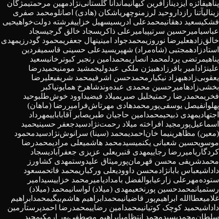
پناهی
فائزه ایزدی
نازآفرین کیهانی
ماندانا گلستانی‌نژاد
مهین مرحمتی
مژگان
زینالی
آتنا رازدار
وحید لرزمنوچهری
اشکان (هادی) اصانلو
محمد صفری
فشکی
سعید دهقانی
محمدعلی ادریسی
سهیل خزایی
فرشته دولت‌خواه
یحیی
عباسی
امیرحسین سرتیپی
امیرعلی ذاکری
سجاد خالق گرجی
سجاد
خالق‌زاده
علیرضا نوروزی
محمدجواد امینی
نهال جعفری
محمود گودرزی
مهدی
استادزاده
مجتبی (شاه‌مراد) شهپری
سیدعلی حسینی قاسمی
فردین
پناهی
مرتضی پردل
محمد انصاری
محمدامین رنجبر کبوترخانی
سعید
علینژاد
امیر باقرزاده
بیژن ملکی عبدولی
جمشید مومنی
حمیدرضا
یعقوبی‌زاده
بهزاد نیکیار
محمدحسن اشرفی
محمد شریفی
علیرضا
بخشی‌زاده
امیرحسین محمدی عبده‌وند
شاهرخ همایونی
اکبر
فخری
محمدرضا رحمتی
خلیل صبری
میلاد فیضی
داوود خوش‌طلب
وحید
پهلوان
فیصل یوسفی‌پور
محمدهادی مهرتاش‌فر
امیررضا (ماهان)
اجتهادی
مهدی ذبیحی
محمدامین حاجیان طبری
صابر آقابابایی
مهرداد
اسماعیل‌پور
مجید افراخته
میلاد رحمت‌نژاد
سیدجعفر حسینی
حمید
(معین) مظاهری
نیما خان‌احمدی
محمد (سینا) سرانوش‌نژاد
سیدمحمود
موسوی
حسین شعبانی یکنمی
سیدمحمد هاشمی
علی مرادی
محمدرضا
کردگاری
امیررضا رجایی
مهدی قنبری
علی عزیزی جعفرآبادی
سجاد
محمدشریفی
محسن قهرمان‌پور
میثاق علیدوست
مهدی کشاورز
داداشی
عباس بابانژاد
محسن داوودی
علی ورکباری
محمد فاتح
مسعود
ستوده‌مهر
علی زارعی
ابوالفضل بامدادی
امیرمحمد خزایی
سیدامیر
رستمیان
محمدحسین پورنخعی
مهدی (میلاد) لواسانی
محمد (میلاد)
غلامی
عطاالله ابراهیم‌پور قاضیانی
محمدابراهیم هاشم‌بیگی
محمدابراهیم
داداشی
حمید کوچک کوتیانی
محمدامین رضایی
محمدرضا احمدپرست
آرمین
سلطان‌محمدی
سیدمحمد انتظامی
ابراهیم مصطفی‌پور ارمکی
مجید