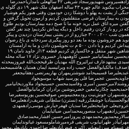
زاده
سیروس شهیدپور
سجاد شریفی ۴۲ ساله
علی نامداری
احمدرضا
محراب بیک
نوید عالم چهره ۴۳ ساله اصفهان ملک شهر ۱۹ دی گلوله ی
جنگی از پشت به پهلو با دوشکا زدن خودمون وقتی هنوز یکم هوشیار
بودن به بیمارستان غرضی منتقلشون کردیم و ازمون تحویل گرفتن و
گفتن میره اتاق عمل برید خونه ما تا صبح دمه بیمارستان بودیم طلوع
که در رو باز کردن رفتیم داخل و دیگه پیداش نکردیم( چند نفر گفتن
همون شب ۲۰۰ ، ۳۰۰ جنازرو از در پشتی بیمارستان دزدیدن و پیکر
نوید هم جزوشون بوده ما بعد دو روز پیگیری سردخانه ی باغ رضوان
پیداش کردیم و با دادن ۵۰۰ م ت تحویلمون دادن و ما به ارامستان
شاهین شهر منتقل و خاکسپاری کردیم قطعه ۱۳
از جاوید نامان ۱۹
دی
حسین سلیمانی
امیر حسین کاوه
مهدیار خسروی نژاد ۱۷ ساله محله
سیدی مشهد
عارف تبرائی
روح الله مهدیان طرقی
حجت‌الله فیروزی
محدثه
(صدف) مالکی
ابوالفضل حبیب زاده ویرانی
سید ایمان همتیان هاشمی
محمد
عبدی
علیرضا قسیمی
حامد شوشتری
مهران بهاری
مرتضی دهقانی
جعفر
جاویدی
حسین عجم
رضا قلی پور
سید شهاب موسوی
جواد
روشندل
امیرحسین امیری وفا
سیدمحسن حسینی
جواد ملاوردیخانی
امیر
احمدی
حمید چکارنیا
معین خضری
نوشین برادران کرمانی
ابوالفضل
روشن
مهران خوش‌نیت رودمعجنی
مونس صوفی
حسین پوریوسفی
رضا
ابوالحسنی
نادیا خوشفکر
رقیه (نسترن) سلطانی شریف‌زاده
علیرضا
عروجی
علی جوانبخت
علیرضا سدیان قهفرخی
آرش موسی‌زاده
مهدی
حسین‌زاده
مهراب منصوری
محمدامین ضیائی
ایمان
سالارمحمدپور
محمدمهدی پیروز
امیرحسین افشار
محمدصادق
مهرابی
آذر طهرانی
ایوب شریفی قره‌میرشاملو
مسعود غیاثوند
ایمان
فرعی
بهنام میرزایی
عباس اکبری فیض‌آبادی
علیرضا احمدی بابادی
علی‌محمد